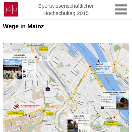
Zum
Johannes
Sportwissenschaftlicher
Inhalt
Gutenberg-
Hochschultag 2015
springen
Universität
Mainz
Wege in Mainz